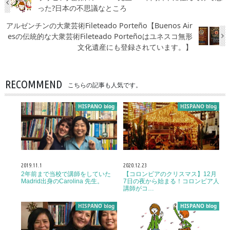
った?日本の不思議なところ
アルゼンチンの大衆芸術Fileteado Porteño【Buenos Air
esの伝統的な大衆芸術Fileteado Porteñoはユネスコ無形
文化遺産にも登録されています。】
RECOMMEND
こちらの記事も人気です。
HISPANO blog
HISPANO blog
2019.11.1
2020.12.23
2年前まで当校で講師をしていた
【コロンビアのクリスマス】12月
Madrid出身のCarolina 先生。
7日の夜から始まる！コロンビア人
講師がコ…
HISPANO blog
HISPANO blog