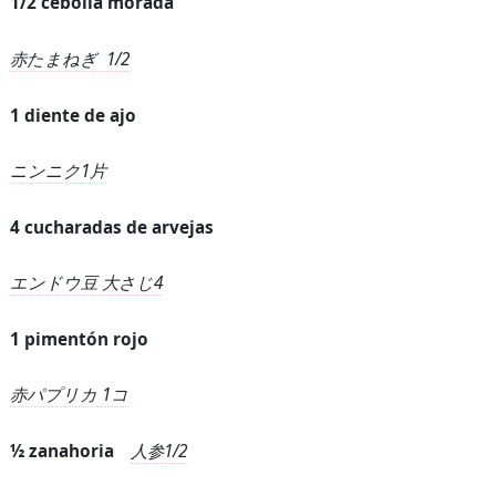
1/2 cebolla morada
赤たまねぎ
1/2
1 diente de ajo
ニンニク
1
片
4 cucharadas de arvejas
エンドウ豆
大さじ
4
1 pimentón rojo
赤パプリカ
1
コ
½ zanahoria
人参
1/2