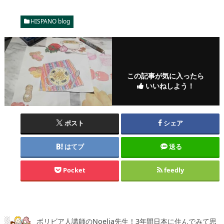
HISPANO blog
この記事が気に入ったら
いいねしよう！
ポスト
シェア
はてブ
送る
Pocket
feedly
ボリビア人講師のNoelia先生！3年間日本に住んでみて思