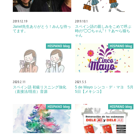
2019.12.19
2019.10.1
Janet先生ありがとう！みんな待っ
スペイン語の親しみをこめて呼ぶ
てます。
時の“◯◯ちゃん”！？あ〜ら猫ち
ゃん
HISPANO blog
HISPANO blog
2020.2.11
2021.5.5
スペイン語 初級リスニング強化
5 de Mayo シンコ・デ・マヨ 5月
（直接法/現在）音源
5日【メキシコ】
HISPANO blog
HISPANO blog