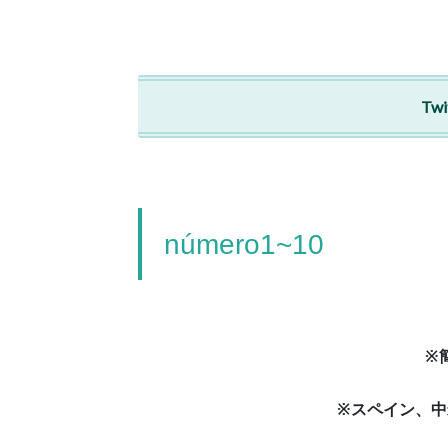
T
número1~10
※
※スペイン、