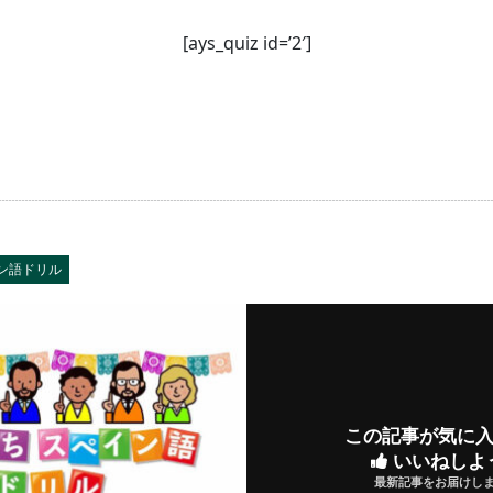
[ays_quiz id=’2′]
ン語ドリル
この記事が気に
いいねしよ
最新記事をお届けし