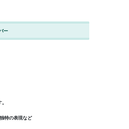
バー
す。
独特の表現など